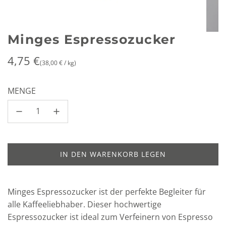
Minges Espressozucker
Regulärer
4,75 €
(
38,00 €
/
kg
)
Preis
MENGE
IN DEN WARENKORB LEGEN
L
A
D
Minges Espressozucker ist der perfekte Begleiter für
E
N
alle Kaffeeliebhaber. Dieser hochwertige
.
Espressozucker ist ideal zum Verfeinern von Espresso
.